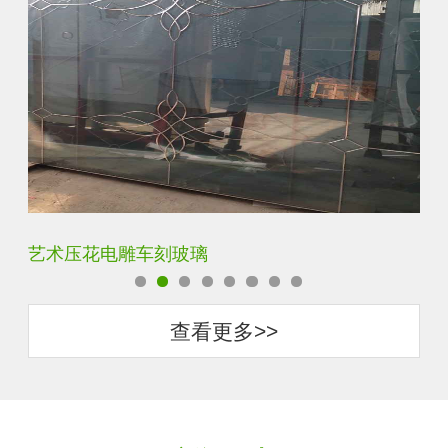
菱形镜面酒店车刻玻璃
拼
查看更多>>