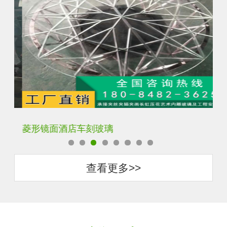
菱形镜面酒店车刻玻璃
拼
查看更多>>