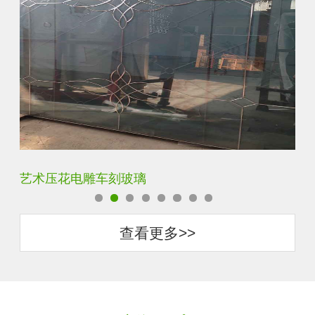
菱形镜面酒店车刻玻璃
拼
查看更多>>