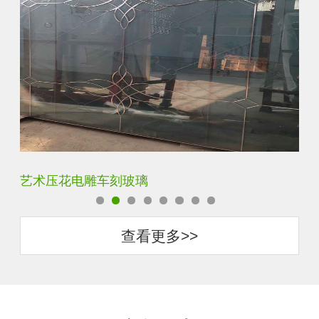
菱形镜面酒店车刻玻璃
拼
查看更多>>