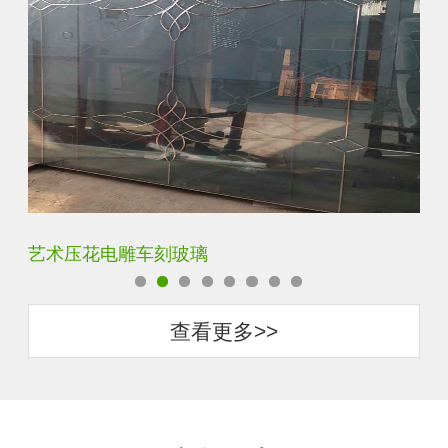
菱形镜面酒店车刻玻璃
拼
查看更多>>