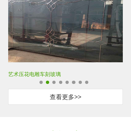
菱形镜面酒店车刻玻璃
拼
查看更多>>