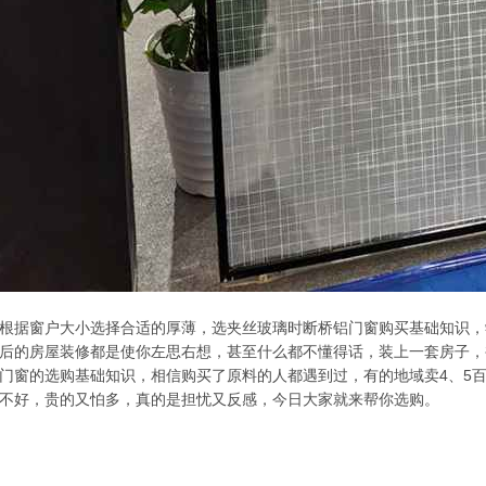
根据窗户大小选择合适的厚薄，选夹丝玻璃时断桥铝门窗购买基础知识，
后的房屋装修都是使你左思右想，甚至什么都不懂得话，装上一套房子，
门窗的选购基础知识，相信购买了原料的人都遇到过，有的地域卖4、5百
不好，贵的又怕多，真的是担忧又反感，今日大家就来帮你选购。