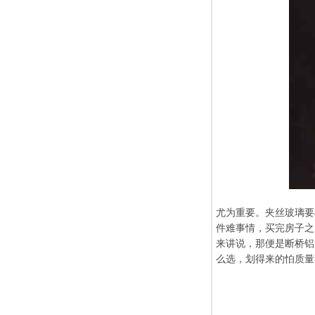
尤为重要。夹丝玻璃要
件难事情，买完房子之
来讲说，那便是断桥铝
么选，划得来的怕质量