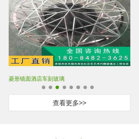
菱形镜面酒店车刻玻璃
拼
查看更多>>