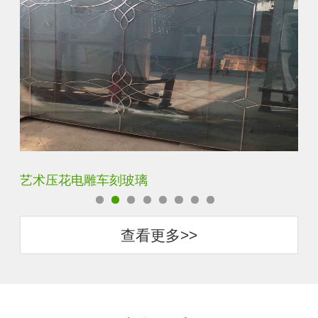
菱形镜面酒店车刻玻璃
拼
查看更多>>