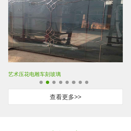
菱形镜面酒店车刻玻璃
拼
查看更多>>