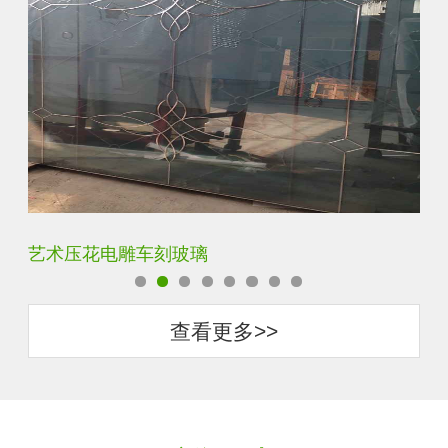
艺术压花电雕车刻玻璃
菱
查看更多>>