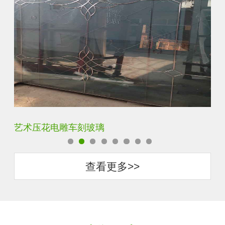
菱形镜面酒店车刻玻璃
拼
查看更多>>