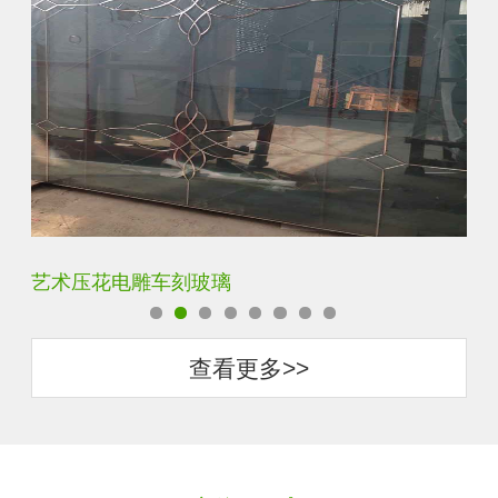
菱形镜面酒店车刻玻璃
拼
查看更多>>