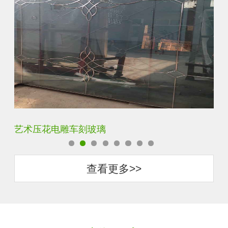
菱形镜面酒店车刻玻璃
拼
查看更多>>