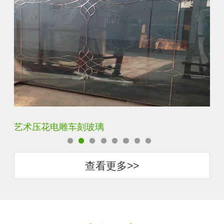
菱形镜面酒店车刻玻璃
拼
查看更多>>