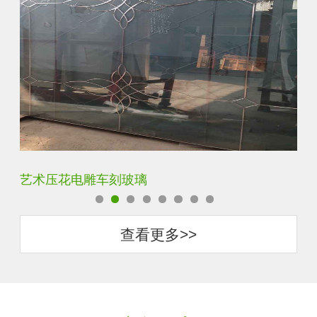
菱形镜面酒店车刻玻璃
拼
查看更多>>