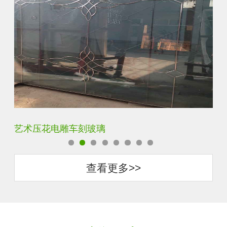
菱形镜面酒店车刻玻璃
拼
查看更多>>