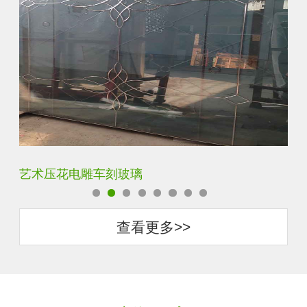
菱形镜面酒店车刻玻璃
拼
查看更多>>