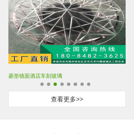
菱形镜面酒店车刻玻璃
拼
查看更多>>