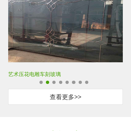
菱形镜面酒店车刻玻璃
拼
查看更多>>