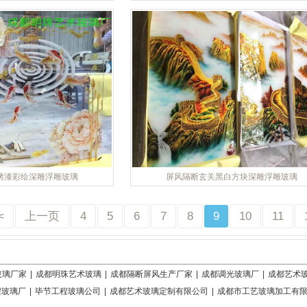
烤漆彩绘深雕浮雕玻璃
屏风隔断玄关黑白方块深雕浮雕玻璃
<
上一页
4
5
6
7
8
9
10
11
玻璃厂家
|
成都明珠艺术玻璃
|
成都隔断屏风生产厂家
|
成都调光玻璃厂
|
成都艺术
程玻璃厂
|
毕节工程玻璃公司
|
成都艺术玻璃定制有限公司
|
成都市工艺玻璃加工有