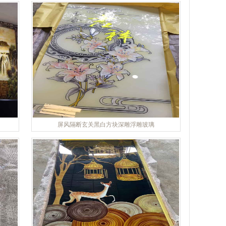
屏风隔断玄关黑白方块深雕浮雕玻璃