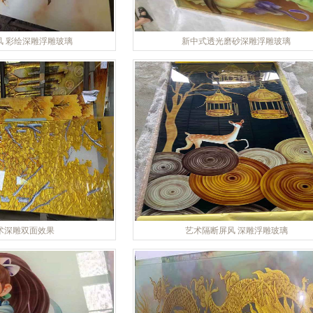
风 彩绘深雕浮雕玻璃
新中式透光磨砂深雕浮雕玻璃
术深雕双面效果
艺术隔断屏风 深雕浮雕玻璃