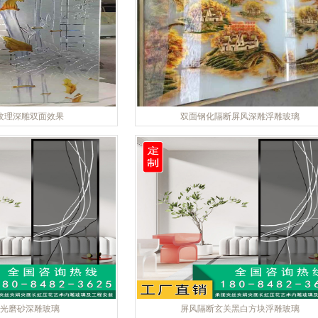
纹理深雕双面效果
双面钢化隔断屏风深雕浮雕玻璃
光磨砂深雕玻璃
屏风隔断玄关黑白方块浮雕玻璃