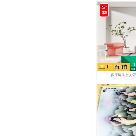
客厅屏风玄关背