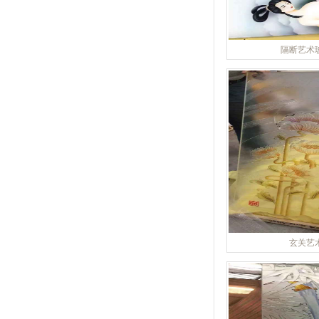
隔断艺术
玄关艺