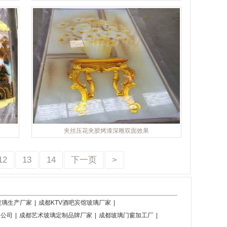
夹丝压花夹胶烤漆深雕双面效果
12
13
14
下一页
>
玻璃生产厂家
|
成都KTV酒吧宾馆玻璃厂家
|
限公司
|
成都艺术玻璃定制品牌厂家
|
成都玻璃门窗加工厂
|