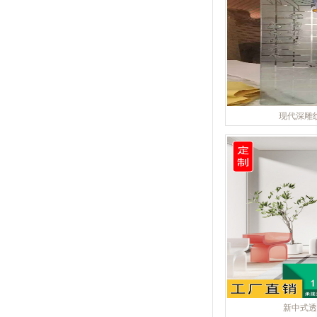
现代深雕
新中式透