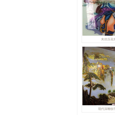
夹丝压花
现代深雕纹